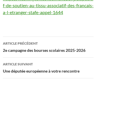
f-de-soutien-au-tissu-associatif-des-francais-
a-l-etranger-stafe-appel-1644
Navigation
ARTICLE PRÉCÉDENT
des
2e campagne des bourses scolaires 2025-2026
articles
ARTICLE SUIVANT
Une députée européenne à votre rencontre