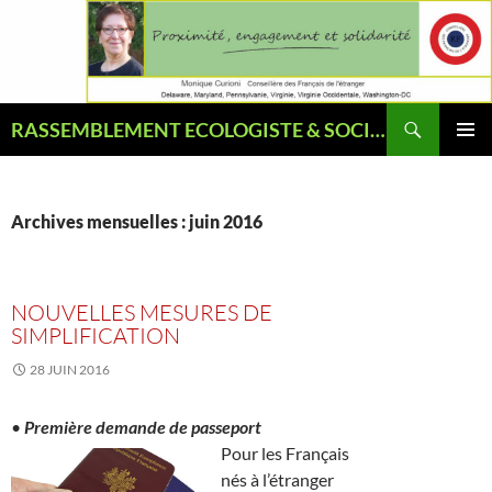
Aller
au
contenu
Recherche
RASSEMBLEMENT ECOLOGISTE & SOCIAL
MENU
PRINCI
Archives mensuelles : juin 2016
NOUVELLES MESURES DE
SIMPLIFICATION
28 JUIN 2016
•
Première demande de passeport
Pour les Français
nés à l’étranger