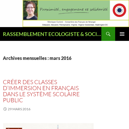
Aller
au
contenu
Recherche
RASSEMBLEMENT ECOLOGISTE & SOCIAL
MENU
PRINCI
Archives mensuelles : mars 2016
CRÉER DES CLASSES
D’IMMERSION EN FRANÇAIS
DANS LE SYSTÈME SCOLAIRE
PUBLIC
29 MARS 2016