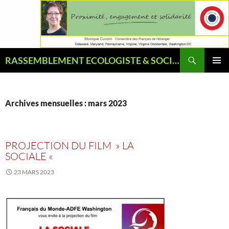
Aller
au
contenu
Recherche
RASSEMBLEMENT ECOLOGISTE & SOCIAL
MENU
PRINCI
Archives mensuelles : mars 2023
PROJECTION DU FILM » LA
SOCIALE «
23 MARS 2023