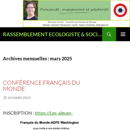
Aller
au
contenu
Recherche
RASSEMBLEMENT ECOLOGISTE & SOCIAL
MENU
PRINCI
Archives mensuelles : mars 2025
CONFÉRENCE FRANÇAIS DU
MONDE
10 MARS 2025
INSCRIPTION
:
https://Les-algues-