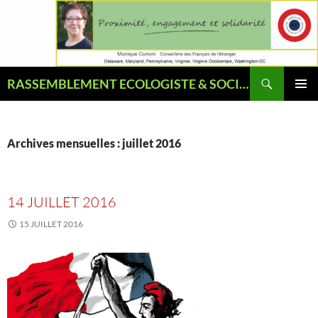
Aller
au
contenu
Recherche
RASSEMBLEMENT ECOLOGISTE & SOCIAL
MENU
PRINCI
Archives mensuelles : juillet 2016
14 JUILLET 2016
15 JUILLET 2016