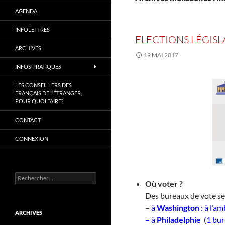
AGENDA
INFOLETTRES
ELECTIONS LÉGISLA
ARCHIVES
19 MAI 2017
INFOS PRATIQUES
LES CONSEILLERS DES
FRANÇAIS DE L’ÉTRANGER,
POUR QUOI FAIRE?
CONTACT
CONNEXION
Rechercher :
Où voter ?
Des bureaux de vote se
–
à
Washington
: à l’a
ARCHIVES
– à
Philadelphie
(1 bur