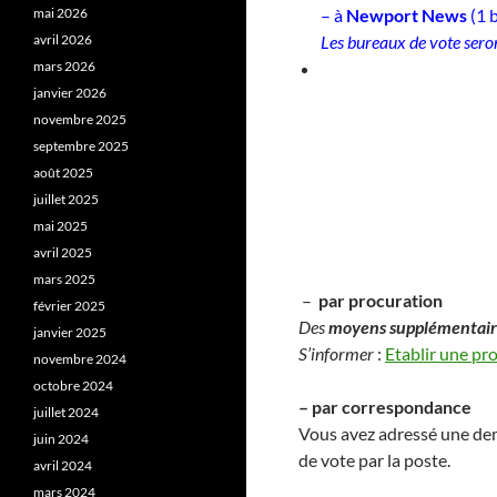
mai 2026
– à
Newport News
(1 
avril 2026
Les bureaux de vote sero
mars 2026
janvier 2026
novembre 2025
septembre 2025
août 2025
juillet 2025
mai 2025
avril 2025
mars 2025
–
par procuration
février 2025
Des
moyens supplémentair
janvier 2025
S’informer
:
Etablir une pr
novembre 2024
octobre 2024
– par correspondance
juillet 2024
Vous avez adressé une de
juin 2024
de vote par la poste.
avril 2024
mars 2024