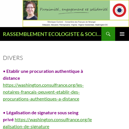
Aller
au
contenu
Recherche
RASSEMBLEMENT ECOLOGISTE & SOCIAL
MENU
PRINCI
DIVERS
•
Etablir une
procuration authentique à
distance
https://washington.consulfrance.org/les-
notaires-francais-peuvent-etablir-des-
procurations-authentiques-a-distance
•
Légalisation de signature sous seing
privé
https://washington.consulfrance.org/le
galisation-de-signature