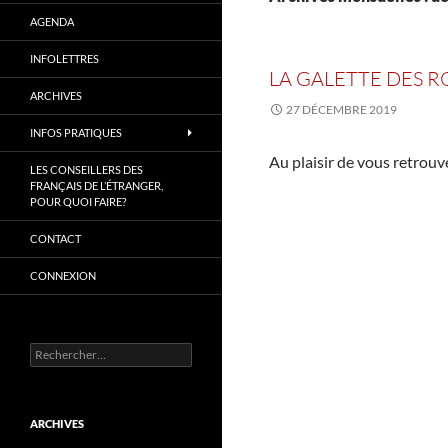
AGENDA
INFOLETTRES
LA GALETTE DES 
ARCHIVES
27 DÉCEMBRE 2019
INFOS PRATIQUES
Au plaisir de vous retrou
LES CONSEILLERS DES
FRANÇAIS DE L’ÉTRANGER,
POUR QUOI FAIRE?
CONTACT
CONNEXION
Rechercher :
ARCHIVES